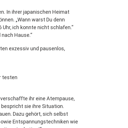
en. In ihrer japanischen Heimat
u gönnen. „Wann warst Du denn
6 Uhr, ich konnte nicht schlafen.“
nd nach Hause.“
iten exzessiv und pausenlos,
r testen
s verschaffte ihr eine Atempause,
espricht sie ihre Situation.
auen. Dazu gehört, sich selbst
g sowie Entspannungstechniken wie