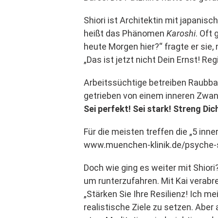
Shiori ist Architektin mit japanis
heißt das Phänomen
Karoshi
. Oft
heute Morgen hier?“ fragte er sie, 
„Das ist jetzt nicht Dein Ernst! R
Arbeitssüchtige betreiben Raubbau
getrieben von einem inneren Zwang
Sei perfekt! Sei stark! Streng Dic
Für die meisten treffen die „5 inne
www.muenchen-klinik.de/psyche-s
Doch wie ging es weiter mit Shior
um runterzufahren. Mit Kai verabre
„Stärken Sie Ihre Resilienz! Ich 
realistische Ziele zu setzen. Ab