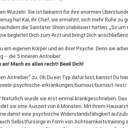
chen Wurzeln. Sie ist bekannt für ihre enormen Überstund
 genug hat Kai, ihr Chef, sie ermahnt, sich mehr Ruhe z
nachdem die Sanitäter Shiori stabilisiert hatten. „So um 
egine begleitet Dich zum Arzt und bringt Dich anschließe
 am eigenen Körper und an ihrer Psyche. Denn sie arbe
 – die 5 inneren Antreiber:
h an! Mach es allen recht! Beeil Dich!
ren Antreiber“ zu. Ob Du ein Typ dafür bist, kannst Du hie
eele-psychische-erkrankungen/burnout/burnout-test/
i? Natürlich wurde sie erst einmal krankgeschrieben. Da
det sie eine Auszeit von 6 Monaten. Mit ihrem Hausarzt b
meine damit eine psychische Widerstandsfähigkeit aufzub
er auch Selbstfürsorge in Form von Achtsamkeitstrainin