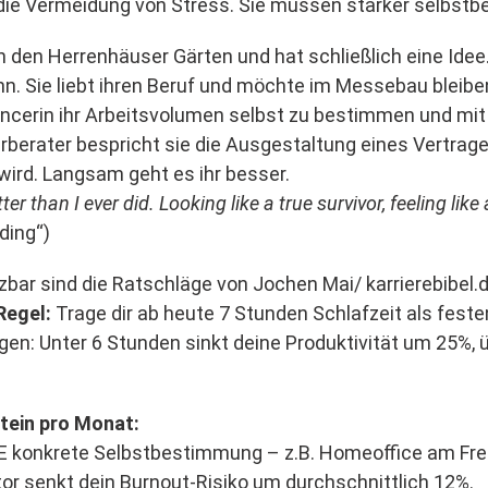
 die Vermeidung von Stress. Sie müssen stärker selbstb
 den Herrenhäuser Gärten und hat schließlich eine Idee.
n. Sie liebt ihren Beruf und möchte im Messebau bleibe
eelancerin ihr Arbeitsvolumen selbst zu bestimmen und m
erberater bespricht sie die Ausgestaltung eines Vertrag
ird. Langsam geht es ihr besser.
r than I ever did. Looking like a true survivor, feeling like a l
nding“)
bar sind die Ratschläge von Jochen Mai/ karrierebibel.
Regel:
Trage dir ab heute 7 Stunden Schlafzeit als feste
gen: Unter 6 Stunden sinkt deine Produktivität um 25%, 
tein pro Monat:
 konkrete Selbstbestimmung – z.B. Homeoffice am Freita
 senkt dein Burnout-Risiko um durchschnittlich 12%.